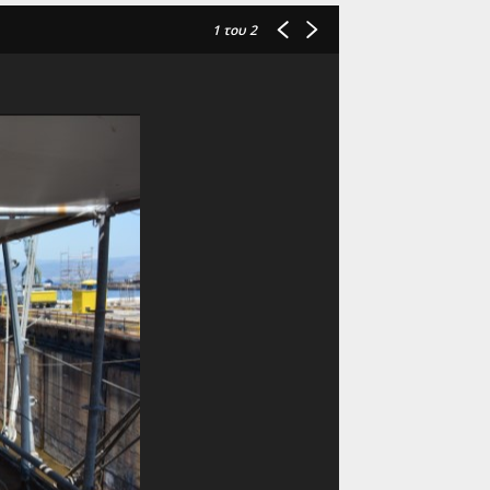
1
του 2