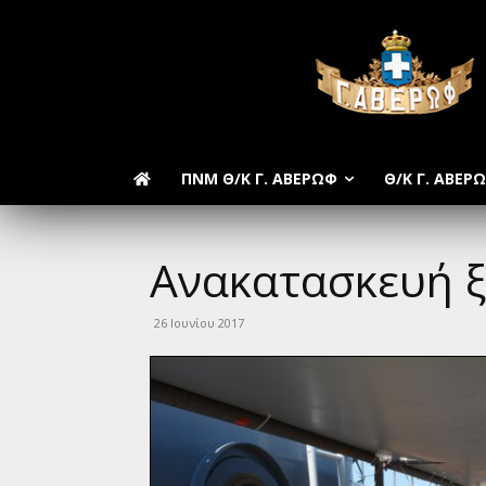
ΠΝΜ Θ/Κ Γ. ΑΒΕΡΩΦ
Θ/Κ Γ. ΑΒΕΡ
Ανακατασκευή 
26 Ιουνίου 2017