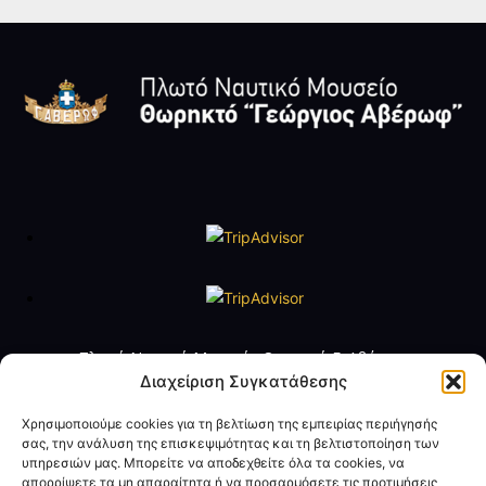
Πλωτό Ναυτικό Μουσείο Θωρηκτό Γ. Αβέρωφ
Τηλ. +30 2109888211
Διαχείριση Συγκατάθεσης
e-mail:
averof@navy.mil.gr
Χρησιμοποιούμε cookies για τη βελτίωση της εμπειρίας περιήγησής
σας, την ανάλυση της επισκεψιμότητας και τη βελτιστοποίηση των
Ωράριο Λειτουργίας
υπηρεσιών μας. Μπορείτε να αποδεχθείτε όλα τα cookies, να
Τρίτη έως Παρασκευή: 09:00 - 14:00
απορρίψετε τα μη απαραίτητα ή να προσαρμόσετε τις προτιμήσεις