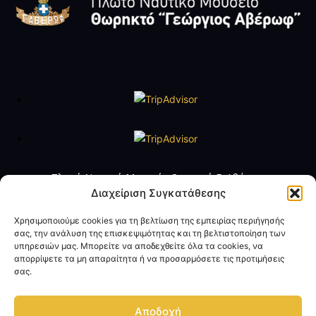
Πλωτό Ναυτικό Μουσείο Θωρηκτό Γ. Αβέρωφ
Τηλ. +30 2109888211
Διαχείριση Συγκατάθεσης
e-mail:
averof@navy.mil.gr
Χρησιμοποιούμε cookies για τη βελτίωση της εμπειρίας περιήγησής
σας, την ανάλυση της επισκεψιμότητας και τη βελτιστοποίηση των
Ωράριο Λειτουργίας
υπηρεσιών μας. Μπορείτε να αποδεχθείτε όλα τα cookies, να
Τρίτη έως Παρασκευή: 09:00 - 14:00
απορρίψετε τα μη απαραίτητα ή να προσαρμόσετε τις προτιμήσεις
Σάββατο και Κυριακή: 10:00 - 17:00
σας.
Όροι Χρήσης
Πολιτική Προσωπικών Δεδομένων
Αποδοχή