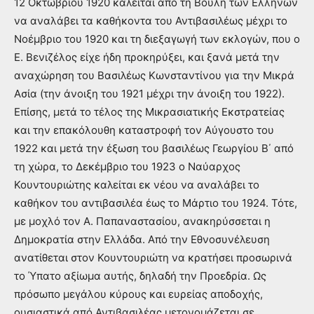
12 Οκτωβρίου 1920 καλείται από τη Βουλή των Ελλήνων
να αναλάβει τα καθήκοντα του Αντιβασιλέως μέχρι το
Νοέμβριο του 1920 και τη διεξαγωγή των εκλογών, που ο
Ε. Βενιζέλος είχε ήδη προκηρύξει, και ξανά μετά την
αναχώρηση του Βασιλέως Κωνσταντίνου για την Μικρά
Ασία (την άνοιξη του 1921 μέχρι την άνοιξη του 1922).
Επίσης, μετά το τέλος της Μικρασιατικής Εκστρατείας
και την επακόλουθη καταστροφή τον Αύγουστο του
1922 και μετά την έξωση του βασιλέως Γεωργίου Β΄ από
τη χώρα, το Δεκέμβριο του 1923 ο Ναύαρχος
Κουντουριώτης καλείται εκ νέου να αναλάβει το
καθήκον του αντιβασιλέα έως το Μάρτιο του 1924. Τότε,
με μοχλό τον Α. Παπαναστασίου, ανακηρύσσεται η
Δημοκρατία στην Ελλάδα. Από την Εθνοσυνέλευση
ανατίθεται στον Κουντουριώτη να κρατήσει προσωρινά
το Ύπατο αξίωμα αυτής, δηλαδή την Προεδρία. Ως
πρόσωπο μεγάλου κύρους και ευρείας αποδοχής,
ουσιαστικά από Αντιβασιλέας μετονομάζεται σε