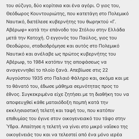
του σύζυγο, δύο κορίτσια και ένα αγόρι. Ο γιος του,
Θεόδωρος Κουντουριώτης, που κατετάγη στο Πολεμικό
Ναυτικό, διετέλεσε κυβερνήτης του θωρηκτού «Γ.
Αβέρωφ» κατά την επάνοδο του Στόλου στην Ελλάδα
μετά την Κατοχή. Ο εγγονός του Παύλος, γιος του
Θεοδώρου, σταδιοδρόμησε και αυτός στο Πολεμικό
Ναυτικό και ανέλαβε ως πρώτος κυβερνήτης του
Αβέρωφ, το 1984 κατόπιν της αποφάσεως να
αναγεννηθεί το πλοίο ξανά. Απεβίωσε στις 22
Αυγούστου 1935 στο Παλαιό Φάληρο και, ακόμα και με
το θάνατό του, έδωσε μάθημα σεμνότητας προς το
έθνος. Συγκεκριμένα είχε ζητήσει με τη διαθήκη του να
αποφευχθεί κάθε ματαιόδοξη πομπή κατά την
εκκλησιαστική τελετή και ταφή του, που κατόπιν
επιθυμίας του έγινε στον οικογενειακό του τάφο στην
Ύδρα. Απαίτησε η τελετή να γίνει στο μικρό ναΐσκο της
οικογένειάς του και να τελεστεί από ένα μόνο ιερέα