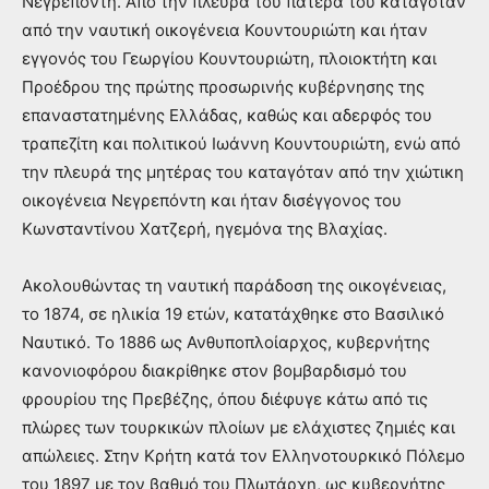
Νεγρεπόντη. Από την πλευρά του πατέρα του καταγόταν
από την ναυτική οικογένεια Κουντουριώτη και ήταν
εγγονός του Γεωργίου Κουντουριώτη, πλοιοκτήτη και
Προέδρου της πρώτης προσωρινής κυβέρνησης της
επαναστατημένης Ελλάδας, καθώς και αδερφός του
τραπεζίτη και πολιτικού Ιωάννη Κουντουριώτη, ενώ από
την πλευρά της μητέρας του καταγόταν από την χιώτικη
οικογένεια Νεγρεπόντη και ήταν δισέγγονος του
Κωνσταντίνου Χατζερή, ηγεμόνα της Βλαχίας.
Ακολουθώντας τη ναυτική παράδοση της οικογένειας,
το 1874, σε ηλικία 19 ετών, κατατάχθηκε στο Βασιλικό
Ναυτικό. Το 1886 ως Ανθυποπλοίαρχος, κυβερνήτης
κανονιοφόρου διακρίθηκε στον βομβαρδισμό του
φρουρίου της Πρεβέζης, όπου διέφυγε κάτω από τις
πλώρες των τουρκικών πλοίων με ελάχιστες ζημιές και
απώλειες. Στην Κρήτη κατά τον Ελληνοτουρκικό Πόλεμο
του 1897 με τον βαθμό του Πλωτάρχη, ως κυβερνήτης