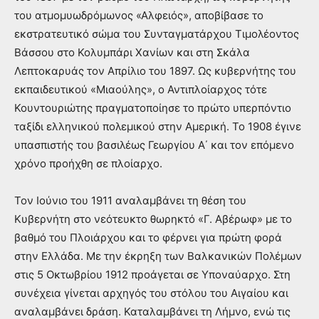
του ατμομυωδρόμωνος «Αλφειός», αποβίβασε το
εκστρατευτικό σώμα του Συνταγματάρχου Τιμολέοντος
Βάσσου στο Κολυμπάρι Χανίων και στη Σκάλα
Λεπτοκαρυάς τον Απρίλιο του 1897. Ως κυβερνήτης του
εκπαιδευτικού «Μιαούλης», ο Αντιπλοίαρχος τότε
Κουντουριώτης πραγματοποίησε το πρώτο υπερπόντιο
ταξίδι ελληνικού πολεμικού στην Αμερική. Το 1908 έγινε
υπασπιστής του βασιλέως Γεωργίου Α΄ και τον επόμενο
χρόνο προήχθη σε πλοίαρχο.
Τον Ιούνιο του 1911 αναλαμβάνει τη θέση του
Κυβερνήτη στο νεότευκτο θωρηκτό «Γ. Αβέρωφ» με το
βαθμό του Πλοιάρχου και το φέρνει για πρώτη φορά
στην Ελλάδα. Με την έκρηξη των Βαλκανικών Πολέμων
στις 5 Οκτωβρίου 1912 προάγεται σε Υποναύαρχο. Στη
συνέχεια γίνεται αρχηγός του στόλου του Αιγαίου και
αναλαμβάνει δράση. Καταλαμβάνει τη Λήμνο, ενώ τις