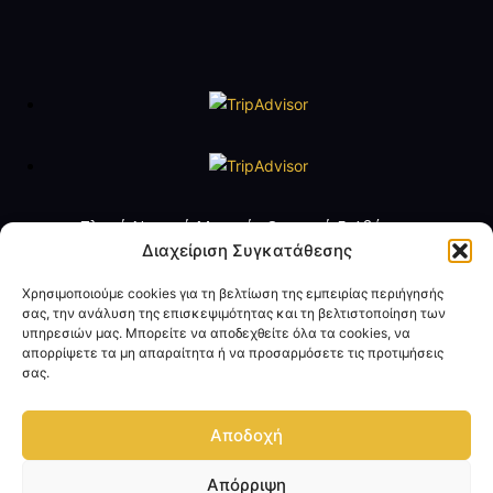
Πλωτό Ναυτικό Μουσείο Θωρηκτό Γ. Αβέρωφ
Τηλ. +30 2109888211
Διαχείριση Συγκατάθεσης
e-mail:
averof@navy.mil.gr
Χρησιμοποιούμε cookies για τη βελτίωση της εμπειρίας περιήγησής
σας, την ανάλυση της επισκεψιμότητας και τη βελτιστοποίηση των
Ωράριο Λειτουργίας
υπηρεσιών μας. Μπορείτε να αποδεχθείτε όλα τα cookies, να
Τρίτη έως Παρασκευή: 09:00 - 14:00
απορρίψετε τα μη απαραίτητα ή να προσαρμόσετε τις προτιμήσεις
Σάββατο και Κυριακή: 10:00 - 17:00
σας.
Όροι Χρήσης
Πολιτική Προσωπικών Δεδομένων
Αποδοχή
Επικοινωνία
Απόρριψη