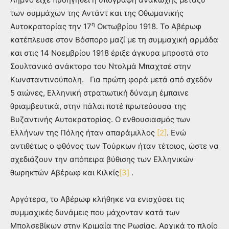
των συμμάχων της Αντάντ και της Οθωμανικής
η
Αυτοκρατορίας την 17
Οκτωβρίου 1918. Το Αβέρωφ
κατέπλευσε στον Βόσπορο μαζί με τη συμμαχική αρμάδα
και στις 14 Νοεμβρίου 1918 έριξε άγκυρα μπροστά στο
Σουλτανικό ανάκτορο του Ντολμά Μπαχτσέ στην
Κωνσταντινούπολη. Για πρώτη φορά μετά από σχεδόν
5 αιώνες, Ελληνική στρατιωτική δύναμη έμπαινε
θριαμβευτικά, στην πάλαι ποτέ πρωτεύουσα της
Βυζαντινής Αυτοκρατορίας. Ο ενθουσιασμός των
Ελλήνων της Πόλης ήταν απαράμιλλος
[2]
. Ενώ
αντιθέτως ο φθόνος των Τούρκων ήταν τέτοιος, ώστε να
σχεδιάζουν την απόπειρα βύθισης των Ελληνικών
θωρηκτών Αβέρωφ και Κιλκίς
[3]
.
Αργότερα, το Αβέρωφ κλήθηκε να ενισχύσει τις
συμμαχικές δυνάμεις που μάχονταν κατά των
Μπολσεβίκων στην Κριμαία της Ρωσίας. Αρχικά το πλοίο