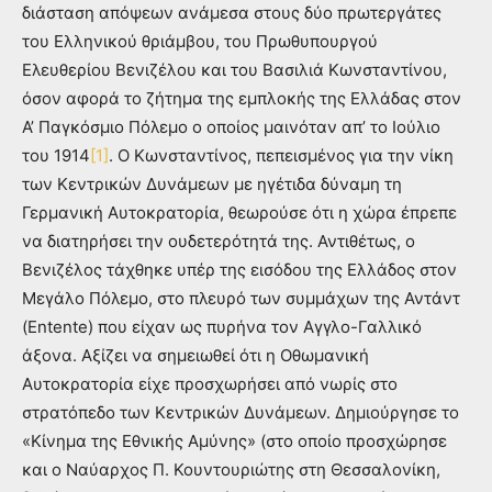
διάσταση απόψεων ανάμεσα στους δύο πρωτεργάτες
του Ελληνικού θριάμβου, του Πρωθυπουργού
Ελευθερίου Βενιζέλου και του Βασιλιά Κωνσταντίνου,
όσον αφορά το ζήτημα της εμπλοκής της Ελλάδας στον
Α’ Παγκόσμιο Πόλεμο ο οποίος μαινόταν απ’ το Ιούλιο
του 1914
[1]
. Ο Κωνσταντίνος, πεπεισμένος για την νίκη
των Κεντρικών Δυνάμεων με ηγέτιδα δύναμη τη
Γερμανική Αυτοκρατορία, θεωρούσε ότι η χώρα έπρεπε
να διατηρήσει την ουδετερότητά της. Αντιθέτως, ο
Βενιζέλος τάχθηκε υπέρ της εισόδου της Ελλάδος στον
Μεγάλο Πόλεμο, στο πλευρό των συμμάχων της Αντάντ
(Entente) που είχαν ως πυρήνα τον Αγγλο-Γαλλικό
άξονα. Αξίζει να σημειωθεί ότι η Οθωμανική
Αυτοκρατορία είχε προσχωρήσει από νωρίς στο
στρατόπεδο των Κεντρικών Δυνάμεων. Δημιούργησε το
«Κίνημα της Εθνικής Αμύνης» (στο οποίο προσχώρησε
και ο Ναύαρχος Π. Κουντουριώτης στη Θεσσαλονίκη,