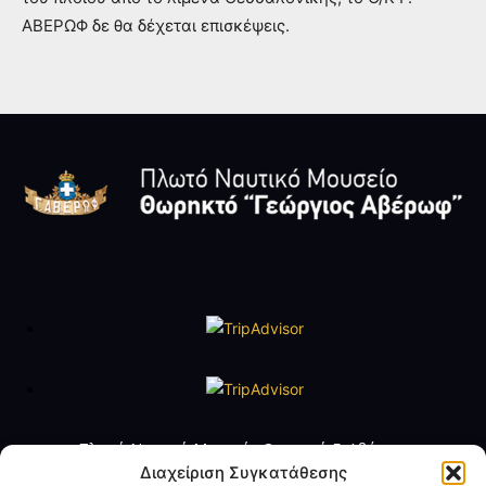
ΑΒΕΡΩΦ δε θα δέχεται επισκέψεις.
Πλωτό Ναυτικό Μουσείο Θωρηκτό Γ. Αβέρωφ
Τηλ. +30 2109888211
Διαχείριση Συγκατάθεσης