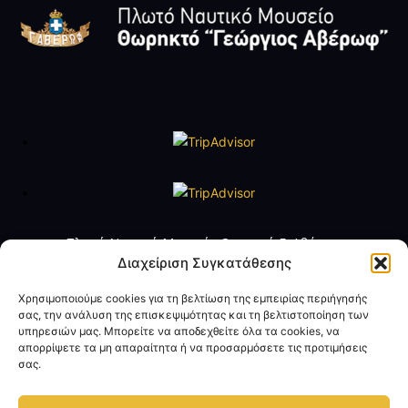
Πλωτό Ναυτικό Μουσείο Θωρηκτό Γ. Αβέρωφ
Τηλ. +30 2109888211
Διαχείριση Συγκατάθεσης
e-mail:
averof@navy.mil.gr
Χρησιμοποιούμε cookies για τη βελτίωση της εμπειρίας περιήγησής
σας, την ανάλυση της επισκεψιμότητας και τη βελτιστοποίηση των
Ωράριο Λειτουργίας
υπηρεσιών μας. Μπορείτε να αποδεχθείτε όλα τα cookies, να
Τρίτη έως Παρασκευή: 09:00 - 14:00
απορρίψετε τα μη απαραίτητα ή να προσαρμόσετε τις προτιμήσεις
Σάββατο και Κυριακή: 10:00 - 17:00
σας.