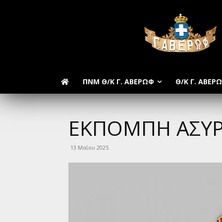
ΠΝΜ Θ/Κ Γ. ΑΒΕΡΩΦ
Θ/Κ Γ. ΑΒΕΡ
ΕΚΠΟΜΠΗ ΑΣΥΡ
13 Μαΐου 2025