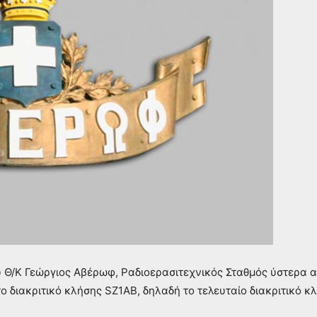
ου Θ/Κ Γεώργιος Αβέρωφ, Ραδιοερασιτεχνικός Σταθμός ύστερα 
το διακριτικό κλήσης SZ1AB, δηλαδή το τελευταίο διακριτικό 