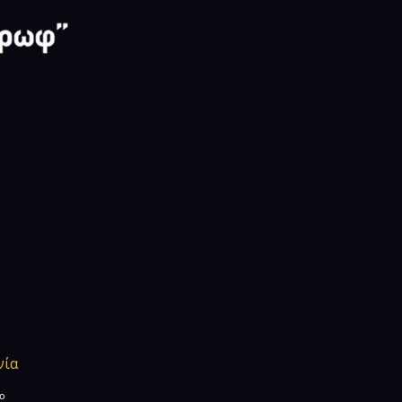
νία
ίο