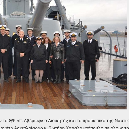
 το Θ/Κ «Γ. Αβέρωφ» ο Διοικητής και το προσωπικό της Ναυτικ
ρνήτη Αρχιπλοίαρχο κ. Σωτήρη Χαραλαμπόπουλο σε όλους του