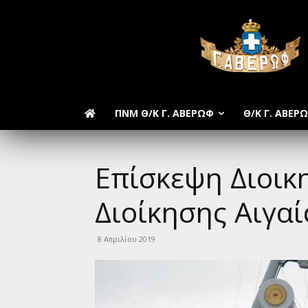
ΠΝΜ Θ/Κ Γ. ΑΒΕΡΩΦ
Θ/Κ Γ. ΑΒΕΡ
Επίσκεψη Διοικ
Διοίκησης Αιγα
8 Απριλίου 2019