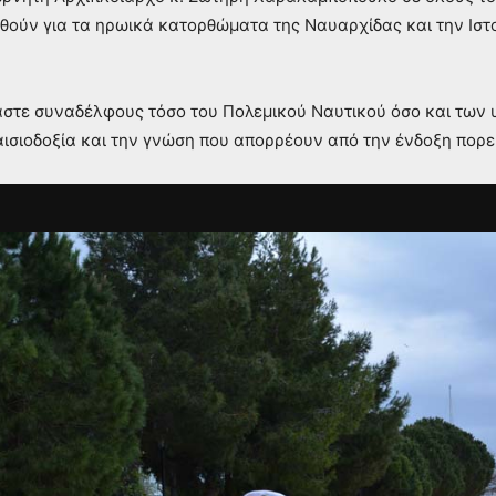
θούν για τα ηρωικά κατορθώματα της Ναυαρχίδας και την Ιστο
μαστε συναδέλφους τόσο του Πολεμικού Ναυτικού όσο και τω
ισιοδοξία και την γνώση που απορρέουν από την ένδοξη πορ