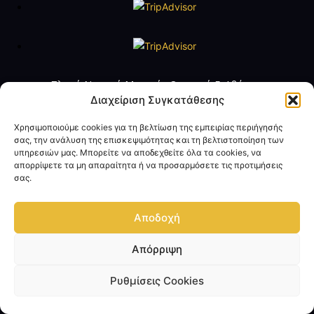
Πλωτό Ναυτικό Μουσείο Θωρηκτό Γ. Αβέρωφ
Τηλ. +30 2109888211
Διαχείριση Συγκατάθεσης
e-mail:
averof@navy.mil.gr
Χρησιμοποιούμε cookies για τη βελτίωση της εμπειρίας περιήγησής
σας, την ανάλυση της επισκεψιμότητας και τη βελτιστοποίηση των
Ωράριο Λειτουργίας
υπηρεσιών μας. Μπορείτε να αποδεχθείτε όλα τα cookies, να
Τρίτη έως Παρασκευή: 09:00 - 14:00
απορρίψετε τα μη απαραίτητα ή να προσαρμόσετε τις προτιμήσεις
Σάββατο και Κυριακή: 10:00 - 17:00
σας.
Όροι Χρήσης
Πολιτική Προσωπικών Δεδομένων
Αποδοχή
Επικοινωνία
Απόρριψη
© Copyright 2024 - Επίσημη Ιστοσελίδα Θωρηκτό Γ. Αβέρωφ - Πλωτό
Ναυτικό Μουσείο
Ρυθμίσεις Cookies
Κατασκευή Ιστοσελίδας ΓΕΝ/ΔΕΔΗΣ Τμήμα Διαδικτύου - Με την επιφύλαξη
παντός δικαιώματος.