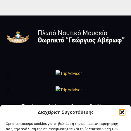
Πλωτό Ναυτικό Μουσείο Θωρηκτό Γ. Αβέρωφ
Τηλ. +30 2109888211
Διαχείριση Συγκατάθεσης
e-mail:
averof@navy.mil.gr
Χρησιμοποιούμε cookies για τη βελτίωση της εμπειρίας περιήγησής
σας, την ανάλυση της επισκεψιμότητας και τη βελτιστοποίηση των
Ωράριο Λειτουργίας