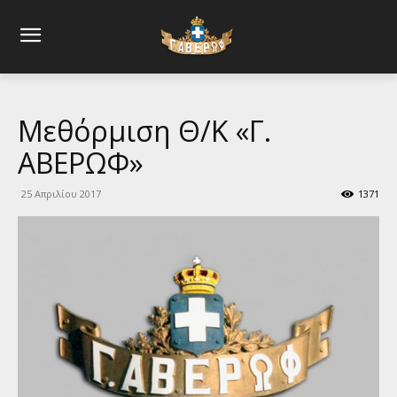
Μεθόρμιση Θ/Κ «Γ.
ΑΒΕΡΩΦ»
25 Απριλίου 2017
1371