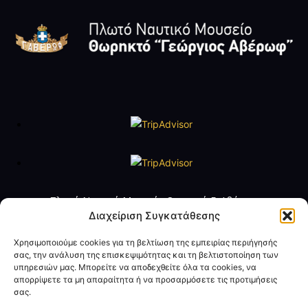
Πλωτό Ναυτικό Μουσείο Θωρηκτό Γ. Αβέρωφ
Τηλ. +30 2109888211
Διαχείριση Συγκατάθεσης
e-mail:
averof@navy.mil.gr
Χρησιμοποιούμε cookies για τη βελτίωση της εμπειρίας περιήγησής
σας, την ανάλυση της επισκεψιμότητας και τη βελτιστοποίηση των
Ωράριο Λειτουργίας
υπηρεσιών μας. Μπορείτε να αποδεχθείτε όλα τα cookies, να
Τρίτη έως Παρασκευή: 09:00 - 14:00
απορρίψετε τα μη απαραίτητα ή να προσαρμόσετε τις προτιμήσεις
Σάββατο και Κυριακή: 10:00 - 17:00
σας.