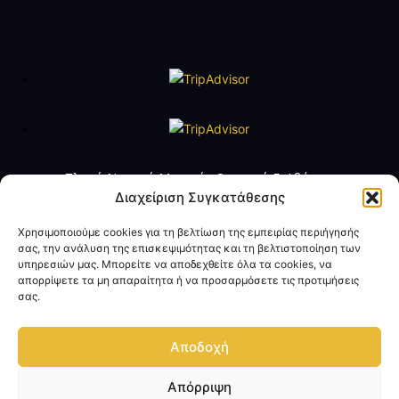
Πλωτό Ναυτικό Μουσείο Θωρηκτό Γ. Αβέρωφ
Τηλ. +30 2109888211
Διαχείριση Συγκατάθεσης
e-mail:
averof@navy.mil.gr
Χρησιμοποιούμε cookies για τη βελτίωση της εμπειρίας περιήγησής
σας, την ανάλυση της επισκεψιμότητας και τη βελτιστοποίηση των
Ωράριο Λειτουργίας
υπηρεσιών μας. Μπορείτε να αποδεχθείτε όλα τα cookies, να
Τρίτη έως Παρασκευή: 09:00 - 14:00
απορρίψετε τα μη απαραίτητα ή να προσαρμόσετε τις προτιμήσεις
Σάββατο και Κυριακή: 10:00 - 17:00
σας.
Όροι Χρήσης
Πολιτική Προσωπικών Δεδομένων
Αποδοχή
Επικοινωνία
Απόρριψη
© Copyright 2024 - Επίσημη Ιστοσελίδα Θωρηκτό Γ. Αβέρωφ - Πλωτό