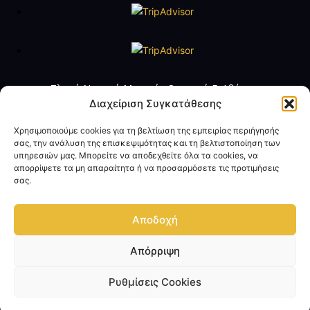
Πλωτό Ναυτικό Μουσείο Θωρηκτό Γ. Αβέρωφ
Τηλ. +30 2109888211
Διαχείριση Συγκατάθεσης
e-mail:
averof@navy.mil.gr
Χρησιμοποιούμε cookies για τη βελτίωση της εμπειρίας περιήγησής
σας, την ανάλυση της επισκεψιμότητας και τη βελτιστοποίηση των
Ωράριο Λειτουργίας
υπηρεσιών μας. Μπορείτε να αποδεχθείτε όλα τα cookies, να
Τρίτη έως Παρασκευή: 09:00 - 14:00
απορρίψετε τα μη απαραίτητα ή να προσαρμόσετε τις προτιμήσεις
Σάββατο και Κυριακή: 10:00 - 17:00
σας.
Όροι Χρήσης
Πολιτική Προσωπικών Δεδομένων
Αποδοχή
Επικοινωνία
Απόρριψη
© Copyright 2024 - Επίσημη Ιστοσελίδα Θωρηκτό Γ. Αβέρωφ - Πλωτό
Ναυτικό Μουσείο
Ρυθμίσεις Cookies
Κατασκευή Ιστοσελίδας ΓΕΝ/ΔΕΔΗΣ Τμήμα Διαδικτύου - Με την επιφύλαξη
παντός δικαιώματος.